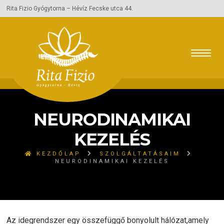
Rita Fizio Gyógytorna – Hévíz Fecske utca 44.
NEURODINAMIKAI
KEZELÉS
KEZDŐLAP
SZOLGÁLTATÁSAIM
NEURODINAMIKAI KEZELÉS
Az idegrendszer egy összefüggő bonyolult hálózat,amely