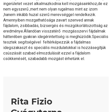
ingerületet vezet alkalmazkodnia kell mozgásainkhoz,de ez
nem egyszerű ,mert nem olyan rugalmas mint az izom
,hanem inkább huzal szerű merevséggel rendelkezik.
Amennyiben mozgathatósága zavart szenved annak
fájdalom, zsibbadás, bizsergés és mozgókorlátozottság az
eredménye.Állandóan visszatérő mozgásszervi fájdalmak
hátterében gyakran idegérintettség is meghúzódik.Speciális
tesztek segítségével feltérképezzük a fájdalmas
idegszakaszt és speciális mozdulatokkal is hozzásegítjük
csúszását szabad elmozdulását ezzel a fájdalom
csökkenését, szabadabb mozgást érhetünk el.
Rita Fizio